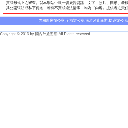
質或形式上之審查。就本網站中載一切廣告資訊、文字、照片、圖形、產權
其公開張貼或私下傳送，若有不實或違法情事，均為『內容』提供者之責
內湖廠房辦公室,全棟辦公室,南港汐止廠辦,捷運辦公 版
Copyright © 2013 by 國內外旅遊網 All Rights reserved