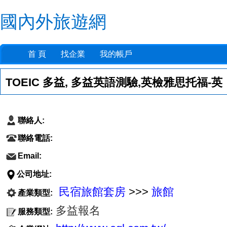
國內外旅遊網
首 頁
找企業
我的帳戶
TOEIC 多益, 多益英語測驗,英檢雅思托福-英
聯絡人:
聯絡電話:
Email:
公司地址:
民宿旅館套房
>>>
旅館
產業類型:
多益報名
服務類型: