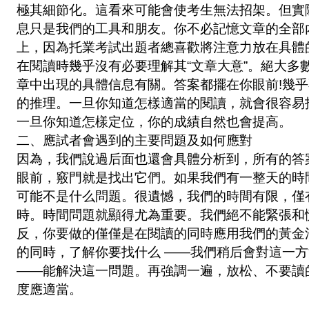
極其細節化。這看來可能會使考生無法招架。但實
息只是我們的工具和朋友。你不必記憶文章的全部
上，因為托業考試出題者總喜歡將注意力放在具體
在閱讀時幾乎沒有必要理解其“文章大意”。絕大多
章中出現的具體信息有關。答案都擺在你眼前!幾
的推理。一旦你知道怎樣適當的閱讀，就會很容易
一旦你知道怎樣定位，你的成績自然也會提高。
二、應試者會遇到的主要問題及如何應對
因為，我們說過后面也還會具體分析到，所有的答
眼前，竅門就是找出它們。如果我們有一整天的時
可能不是什么問題。很遺憾，我們的時間有限，僅
時。時間問題就顯得尤為重要。我們絕不能緊張和
反，你要做的僅僅是在閱讀的同時應用我們的黃金
的同時，了解你要找什么 ——我們稍后會對這一
——能解決這一問題。再強調一遍，放松、不要讀
度應適當。