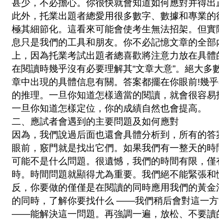
甚少，不必擔心。你很快就會知道如何應對并得出
此外，托業出題者總愛用很多數字、數據和專業的
極其細節化。這看來可能會使考生無法招架。但實
息只是我們的工具和朋友。你不必記憶文章的全部
上，因為托業考試出題者總喜歡將注意力放在具體
在閱讀時幾乎沒有必要理解其“文章大意”。絕大多
章中出現的具體信息有關。答案都擺在你眼前!幾
的推理。一旦你知道怎樣適當的閱讀，就會很容易
一旦你知道怎樣定位，你的成績自然也會提高。
二、應試者會遇到的主要問題及如何應對
因為，我們說過后面也還會具體分析到，所有的答
眼前，竅門就是找出它們。如果我們有一整天的時
可能不是什么問題。很遺憾，我們的時間有限，僅
時。時間問題就顯得尤為重要。我們絕不能緊張和
反，你要做的僅僅是在閱讀的同時應用我們的黃金
的同時，了解你要找什么 ——我們稍后會對這一
——能解決這一問題。再強調一遍，放松、不要讀